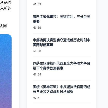
从品牌
53
入新的
狼队主帅佩雷拉：关键胜利，三分至关
重要
认同
59
李娜澳网决赛逆袭夺冠成就历史时刻中
国网球新高峰
58
巴萨主场迎战巴伦西亚全力争胜力争晋
级下个赛季欧洲赛事
64
围绕《英雄联盟》中皮城执法官蔚的成
长与正义之路战斗风格解析
61