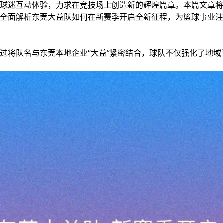
球迷互动体验，力求在竞技场上创造新的辉煌篇章。本篇文章将
全面解析东莞大益队如何在新赛季开启全新征程，为篮球事业注
过将队名与东莞本地企业“大益”紧密结合，球队不仅强化了地域