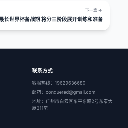
下一篇
最长世界杯备战期 将分三阶段展开训练和准备
联系方式
客服热线：19629636680
邮箱：conquered@gmail.com
地址：广州市白云区东平东路2号东泰大
厦311房