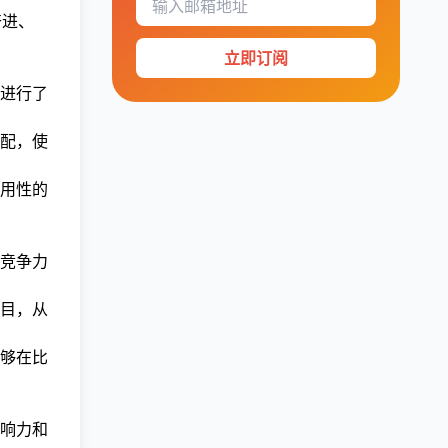
奋进、
立即订阅
进行了
配，使
用性的
竞争力
目，从
够在比
响力和