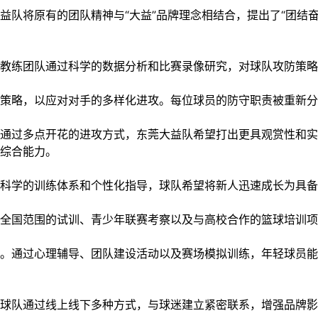
益队将原有的团队精神与“大益”品牌理念相结合，提出了“团结
教练团队通过科学的数据分析和比赛录像研究，对球队攻防策略
策略，以应对对手的多样化进攻。每位球员的防守职责被重新分
通过多点开花的进攻方式，东莞大益队希望打出更具观赏性和实
综合能力。
科学的训练体系和个性化指导，球队希望将新人迅速成长为具备
全国范围的试训、青少年联赛考察以及与高校合作的篮球培训项
。通过心理辅导、团队建设活动以及赛场模拟训练，年轻球员能
球队通过线上线下多种方式，与球迷建立紧密联系，增强品牌影