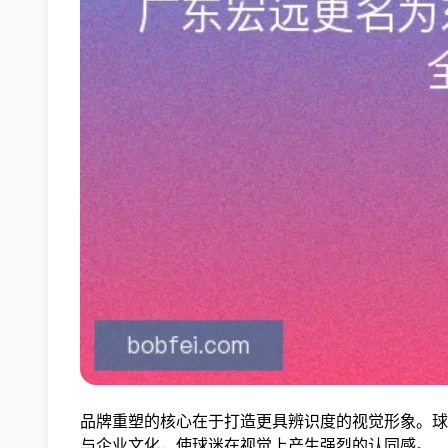
品牌重塑的核心在于打造更具辨识度的视觉形象。球
与企业文化，使球迷在视觉上产生强烈的认同感。